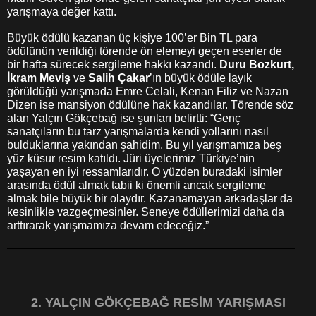
yarışmaya değer kattı.
Büyük ödülü kazanan üç kişiye 100’er Bin TL para
ödülünün verildiği törende ön elemeyi geçen eserler de
bir hafta sürecek sergileme hakkı kazandı.
Duru Bozkurt,
İkram Meviş
ve
Salih Çakar
’ın büyük ödüle layık
görüldüğü yarışmada Emre Celali, Kenan Filiz ve Nazan
Dizen ise mansiyon ödülüne hak kazandılar. Törende söz
alan Yalçın Gökçebağ ise şunları belirtti: “Genç
sanatçıların bu tarz yarışmalarda kendi yollarını nasıl
bulduklarına yakından şahidim. Bu yıl yarışmamıza beş
yüz küsur resim katıldı. Jüri üyelerimiz Türkiye’nin
yaşayan en iyi ressamlarıdır. O yüzden buradaki isimler
arasında ödül almak tabii ki önemli ancak sergileme
almak bile büyük bir olaydır. Kazanamayan arkadaşlar da
kesinlikle vazgeçmesinler. Seneye ödüllerimizi daha da
arttırarak yarışmamıza devam edeceğiz.”
2. YALÇIN GÖKÇEBAĞ RESİM YARIŞMASI