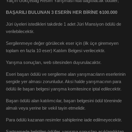
Yalçın Gökçebağ Resim Yarışması’nda dağıtılacak ödüller;
BAŞARILI BULUNAN 3 ESERİN HER BİRİNE ₺100.000
Jüri üyeleri istedikleri takdirde 1 adet Jüri Mansiyon ödülü de
verilebilecektir.
Sergilenmeye değer görülecek eser için (ilk üçe giremeyen
toplam en fazla 10 eser) Katılım Belgesi verilecektir.
Yarışma sonuçları, web sitesinden duyurulacaktır.
Eseri başarı ödülü ve sergileme alan yarışmacıların eserlerinin
sergide yer alması zorunludur. Aksi halde yarışmacının para
ödülü ile başarı belgesi yarışma komitesince iptal edilecektir.
Başarı ödülü alan katılımcılar, başarı belgesini ödül töreninde
almalı veya yerine bir vekil tayin etmelidir.
Para ödülü kazanan resimler sahiplerine iade edilmeyecektir.
Şartnamede belirtilen ödüller, yarışma sonuçları açıklandıktan