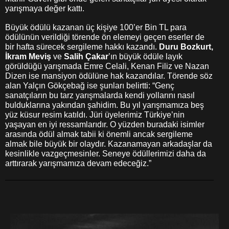
yarışmaya değer kattı.
Büyük ödülü kazanan üç kişiye 100’er Bin TL para
ödülünün verildiği törende ön elemeyi geçen eserler de
bir hafta sürecek sergileme hakkı kazandı.
Duru Bozkurt,
İkram Meviş
ve
Salih Çakar
’ın büyük ödüle layık
görüldüğü yarışmada Emre Celali, Kenan Filiz ve Nazan
Dizen ise mansiyon ödülüne hak kazandılar. Törende söz
alan Yalçın Gökçebağ ise şunları belirtti: “Genç
sanatçıların bu tarz yarışmalarda kendi yollarını nasıl
bulduklarına yakından şahidim. Bu yıl yarışmamıza beş
yüz küsur resim katıldı. Jüri üyelerimiz Türkiye’nin
yaşayan en iyi ressamlarıdır. O yüzden buradaki isimler
arasında ödül almak tabii ki önemli ancak sergileme
almak bile büyük bir olaydır. Kazanamayan arkadaşlar da
kesinlikle vazgeçmesinler. Seneye ödüllerimizi daha da
arttırarak yarışmamıza devam edeceğiz.”