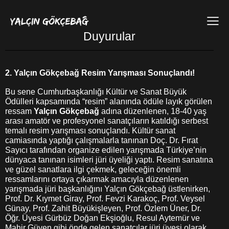
Duyurular
2. Yalçın Gökçebağ Resim Yarışması Sonuçlandı!
Bu sene Cumhurbaşkanlığı Kültür ve Sanat Büyük
Ödülleri kapsamında “resim” alanında ödüle layık görülen
ressam
Yalçın Gökçebağ
adına düzenlenen, 18-40 yaş
arası amatör ve profesyonel sanatçıların katıldığı serbest
temalı resim yarışması sonuçlandı. Kültür sanat
camiasında yaptığı çalışmalarla tanınan Doç. Dr. Fırat
Sayıcı tarafından organize edilen yarışmada Türkiye’nin
dünyaca tanınan isimleri jüri üyeliği yaptı. Resim sanatına
ve güzel sanatlara ilgi çekmek, geleceğin önemli
ressamlarını ortaya çıkarmak amacıyla düzenlenen
yarışmada jüri başkanlığını Yalçın Gökçebağ üstlenirken,
Prof. Dr. Kıymet Giray, Prof. Fevzi Karakoç, Prof. Veysel
Günay, Prof. Zahit Büyükişleyen, Prof. Özlem Üner, Dr.
Öğr. Üyesi Gürbüz Doğan Ekşioğlu, Resul Aytemür ve
Mahir Güven gibi önde gelen sanatçılar jüri üyesi olarak