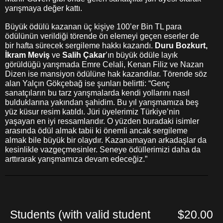
yarışmaya değer kattı.
Büyük ödülü kazanan üç kişiye 100’er Bin TL para
ödülünün verildiği törende ön elemeyi geçen eserler de
bir hafta sürecek sergileme hakkı kazandı.
Duru Bozkurt,
İkram Meviş
ve
Salih Çakar
’ın büyük ödüle layık
görüldüğü yarışmada Emre Celali, Kenan Filiz ve Nazan
Dizen ise mansiyon ödülüne hak kazandılar. Törende söz
alan Yalçın Gökçebağ ise şunları belirtti: “Genç
sanatçıların bu tarz yarışmalarda kendi yollarını nasıl
bulduklarına yakından şahidim. Bu yıl yarışmamıza beş
yüz küsur resim katıldı. Jüri üyelerimiz Türkiye’nin
yaşayan en iyi ressamlarıdır. O yüzden buradaki isimler
arasında ödül almak tabii ki önemli ancak sergileme
almak bile büyük bir olaydır. Kazanamayan arkadaşlar da
kesinlikle vazgeçmesinler. Seneye ödüllerimizi daha da
arttırarak yarışmamıza devam edeceğiz.”
Students (with valid student
$20.00