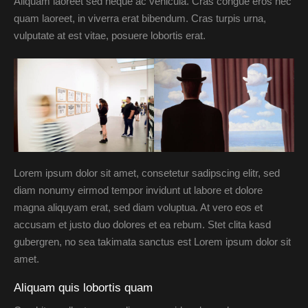
Aliquam laoreet sed neque ac vehicula. Cras congue eros nec
quam laoreet, in viverra erat bibendum. Cras turpis urna,
vulputate at est vitae, posuere lobortis erat.
Lorem ipsum dolor sit amet, consetetur sadipscing elitr, sed
diam nonumy eirmod tempor invidunt ut labore et dolore
magna aliquyam erat, sed diam voluptua. At vero eos et
accusam et justo duo dolores et ea rebum. Stet clita kasd
gubergren, no sea takimata sanctus est Lorem ipsum dolor sit
amet.
Aliquam quis lobortis quam