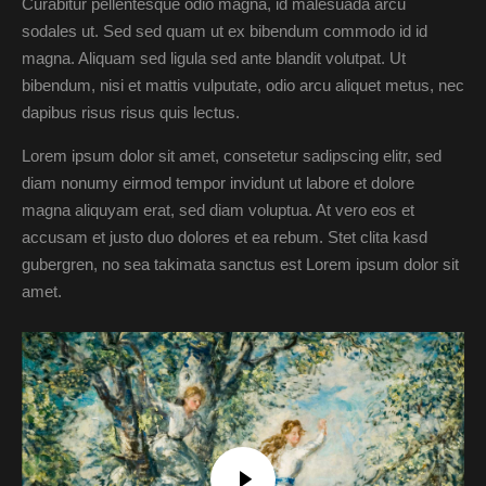
Curabitur pellentesque odio magna, id malesuada arcu
sodales ut. Sed sed quam ut ex bibendum commodo id id
magna. Aliquam sed ligula sed ante blandit volutpat. Ut
bibendum, nisi et mattis vulputate, odio arcu aliquet metus, nec
dapibus risus risus quis lectus.
Lorem ipsum dolor sit amet, consetetur sadipscing elitr, sed
diam nonumy eirmod tempor invidunt ut labore et dolore
magna aliquyam erat, sed diam voluptua. At vero eos et
accusam et justo duo dolores et ea rebum. Stet clita kasd
gubergren, no sea takimata sanctus est Lorem ipsum dolor sit
amet.