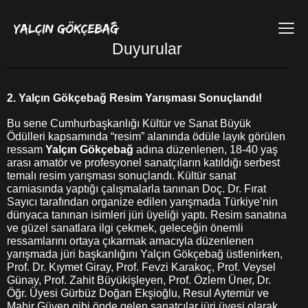
Duyurular
2. Yalçın Gökçebağ Resim Yarışması Sonuçlandı!
Bu sene Cumhurbaşkanlığı Kültür ve Sanat Büyük
Ödülleri kapsamında “resim” alanında ödüle layık görülen
ressam
Yalçın Gökçebağ
adına düzenlenen, 18-40 yaş
arası amatör ve profesyonel sanatçıların katıldığı serbest
temalı resim yarışması sonuçlandı. Kültür sanat
camiasında yaptığı çalışmalarla tanınan Doç. Dr. Fırat
Sayıcı tarafından organize edilen yarışmada Türkiye’nin
dünyaca tanınan isimleri jüri üyeliği yaptı. Resim sanatına
ve güzel sanatlara ilgi çekmek, geleceğin önemli
ressamlarını ortaya çıkarmak amacıyla düzenlenen
yarışmada jüri başkanlığını Yalçın Gökçebağ üstlenirken,
Prof. Dr. Kıymet Giray, Prof. Fevzi Karakoç, Prof. Veysel
Günay, Prof. Zahit Büyükişleyen, Prof. Özlem Üner, Dr.
Öğr. Üyesi Gürbüz Doğan Ekşioğlu, Resul Aytemür ve
Mahir Güven gibi önde gelen sanatçılar jüri üyesi olarak