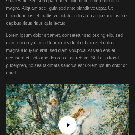
sodales ut. Sed sed quam ut ex bibendum commodo id id
magna. Aliquam sed ligula sed ante blandit volutpat. Ut
bibendum, nisi et mattis vulputate, odio arcu aliquet metus, nec
dapibus risus risus quis lectus.
Lorem ipsum dolor sit amet, consetetur sadipscing elitr, sed
diam nonumy eirmod tempor invidunt ut labore et dolore
magna aliquyam erat, sed diam voluptua. At vero eos et
accusam et justo duo dolores et ea rebum. Stet clita kasd
gubergren, no sea takimata sanctus est Lorem ipsum dolor sit
amet.