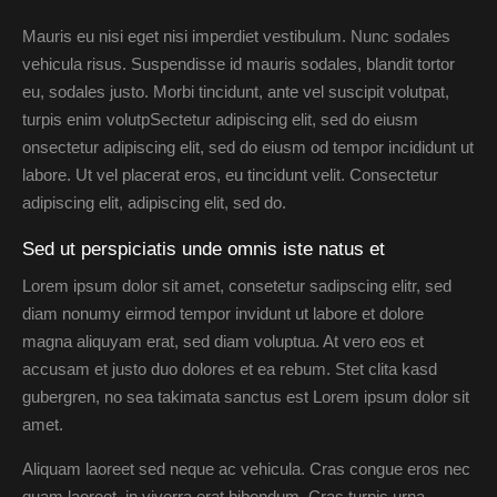
Mauris eu nisi eget nisi imperdiet vestibulum. Nunc sodales
vehicula risus. Suspendisse id mauris sodales, blandit tortor
eu, sodales justo. Morbi tincidunt, ante vel suscipit volutpat,
turpis enim volutpSectetur adipiscing elit, sed do eiusm
onsectetur adipiscing elit, sed do eiusm od tempor incididunt ut
labore. Ut vel placerat eros, eu tincidunt velit. Consectetur
adipiscing elit, adipiscing elit, sed do.
Sed ut perspiciatis unde omnis iste natus et
Lorem ipsum dolor sit amet, consetetur sadipscing elitr, sed
diam nonumy eirmod tempor invidunt ut labore et dolore
magna aliquyam erat, sed diam voluptua. At vero eos et
accusam et justo duo dolores et ea rebum. Stet clita kasd
gubergren, no sea takimata sanctus est Lorem ipsum dolor sit
amet.
Aliquam laoreet sed neque ac vehicula. Cras congue eros nec
quam laoreet, in viverra erat bibendum. Cras turpis urna,