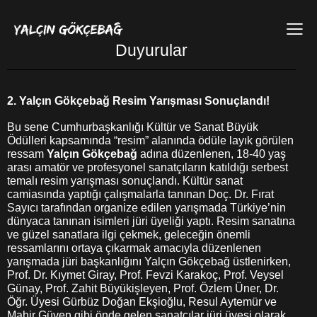
Duyurular
2. Yalçın Gökçebağ Resim Yarışması Sonuçlandı!
Bu sene Cumhurbaşkanlığı Kültür ve Sanat Büyük
Ödülleri kapsamında “resim” alanında ödüle layık görülen
ressam
Yalçın Gökçebağ
adına düzenlenen, 18-40 yaş
arası amatör ve profesyonel sanatçıların katıldığı serbest
temalı resim yarışması sonuçlandı. Kültür sanat
camiasında yaptığı çalışmalarla tanınan Doç. Dr. Fırat
Sayıcı tarafından organize edilen yarışmada Türkiye’nin
dünyaca tanınan isimleri jüri üyeliği yaptı. Resim sanatına
ve güzel sanatlara ilgi çekmek, geleceğin önemli
ressamlarını ortaya çıkarmak amacıyla düzenlenen
yarışmada jüri başkanlığını Yalçın Gökçebağ üstlenirken,
Prof. Dr. Kıymet Giray, Prof. Fevzi Karakoç, Prof. Veysel
Günay, Prof. Zahit Büyükişleyen, Prof. Özlem Üner, Dr.
Öğr. Üyesi Gürbüz Doğan Ekşioğlu, Resul Aytemür ve
Mahir Güven gibi önde gelen sanatçılar jüri üyesi olarak