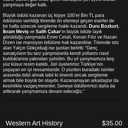
yarışmaya değer kattı.
Büyük ödülü kazanan üç kişiye 100’er Bin TL para
ödülünün verildiği törende ön elemeyi geçen eserler de
bir hafta sürecek sergileme hakkı kazandı.
Duru Bozkurt,
İkram Meviş
ve
Salih Çakar
’ın büyük ödüle layık
görüldüğü yarışmada Emre Celali, Kenan Filiz ve Nazan
Dizen ise mansiyon ödülüne hak kazandılar. Törende söz
alan Yalçın Gökçebağ ise şunları belirtti: “Genç
sanatçıların bu tarz yarışmalarda kendi yollarını nasıl
bulduklarına yakından şahidim. Bu yıl yarışmamıza beş
yüz küsur resim katıldı. Jüri üyelerimiz Türkiye’nin
yaşayan en iyi ressamlarıdır. O yüzden buradaki isimler
arasında ödül almak tabii ki önemli ancak sergileme
almak bile büyük bir olaydır. Kazanamayan arkadaşlar da
kesinlikle vazgeçmesinler. Seneye ödüllerimizi daha da
arttırarak yarışmamıza devam edeceğiz.”
Western Art History
$35.00