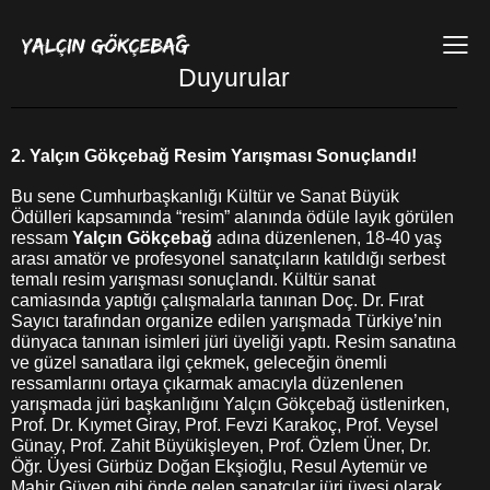
Duyurular
2. Yalçın Gökçebağ Resim Yarışması Sonuçlandı!
Bu sene Cumhurbaşkanlığı Kültür ve Sanat Büyük
Ödülleri kapsamında “resim” alanında ödüle layık görülen
ressam
Yalçın Gökçebağ
adına düzenlenen, 18-40 yaş
arası amatör ve profesyonel sanatçıların katıldığı serbest
temalı resim yarışması sonuçlandı. Kültür sanat
camiasında yaptığı çalışmalarla tanınan Doç. Dr. Fırat
Sayıcı tarafından organize edilen yarışmada Türkiye’nin
dünyaca tanınan isimleri jüri üyeliği yaptı. Resim sanatına
ve güzel sanatlara ilgi çekmek, geleceğin önemli
ressamlarını ortaya çıkarmak amacıyla düzenlenen
yarışmada jüri başkanlığını Yalçın Gökçebağ üstlenirken,
Prof. Dr. Kıymet Giray, Prof. Fevzi Karakoç, Prof. Veysel
Günay, Prof. Zahit Büyükişleyen, Prof. Özlem Üner, Dr.
Öğr. Üyesi Gürbüz Doğan Ekşioğlu, Resul Aytemür ve
Mahir Güven gibi önde gelen sanatçılar jüri üyesi olarak