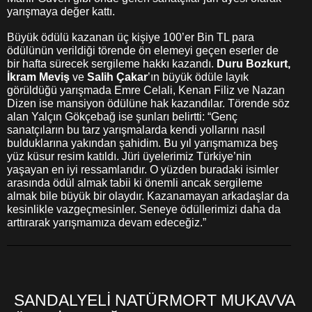
yarışmaya değer kattı.
Büyük ödülü kazanan üç kişiye 100’er Bin TL para
ödülünün verildiği törende ön elemeyi geçen eserler de
bir hafta sürecek sergileme hakkı kazandı.
Duru Bozkurt,
İkram Meviş
ve
Salih Çakar
’ın büyük ödüle layık
görüldüğü yarışmada Emre Celali, Kenan Filiz ve Nazan
Dizen ise mansiyon ödülüne hak kazandılar. Törende söz
alan Yalçın Gökçebağ ise şunları belirtti: “Genç
sanatçıların bu tarz yarışmalarda kendi yollarını nasıl
bulduklarına yakından şahidim. Bu yıl yarışmamıza beş
yüz küsur resim katıldı. Jüri üyelerimiz Türkiye’nin
yaşayan en iyi ressamlarıdır. O yüzden buradaki isimler
arasında ödül almak tabii ki önemli ancak sergileme
almak bile büyük bir olaydır. Kazanamayan arkadaşlar da
kesinlikle vazgeçmesinler. Seneye ödüllerimizi daha da
arttırarak yarışmamıza devam edeceğiz.”
SANDALYELİ NATÜRMORT MUKAVVA